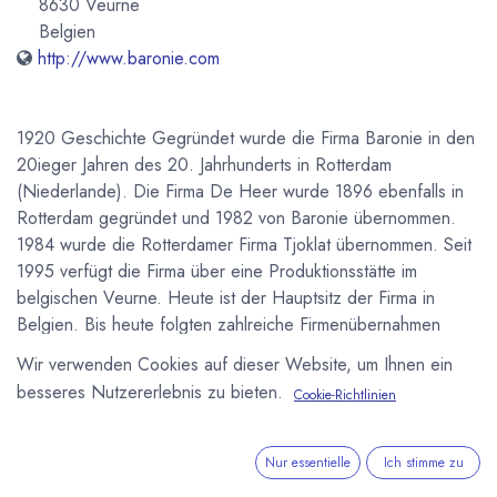
8630 Veurne
Belgien
http://www.baronie.com
1920 Geschichte Gegründet wurde die Firma Baronie in den
20ieger Jahren des 20. Jahrhunderts in Rotterdam
(Niederlande). Die Firma De Heer wurde 1896 ebenfalls in
Rotterdam gegründet und 1982 von Baronie übernommen.
1984 wurde die Rotterdamer Firma Tjoklat übernommen. Seit
1995 verfügt die Firma über eine Produktionsstätte im
belgischen Veurne. Heute ist der Hauptsitz der Firma in
Belgien. Bis heute folgten zahlreiche Firmenübernahmen
unter anderem von Stollwerck und Chocolat Alprose.
Wir verwenden Cookies auf dieser Website, um Ihnen ein
besseres Nutzererlebnis zu bieten.
Cookie-Richtlinien
Newsletter
Kostenlose News - 1 Mal pro Monat:
Nur essentielle
Ich stimme zu
Abonnieren