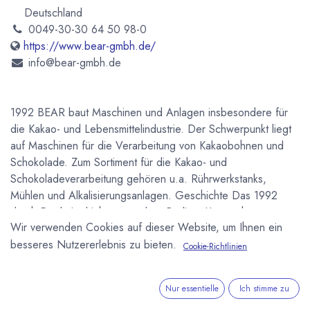
Deutschland
0049-30-30 64 50 98-0
https://www.bear-gmbh.de/
info@bear-gmbh.de
1992 BEAR baut Maschinen und Anlagen insbesondere für
die Kakao- und Lebensmittelindustrie. Der Schwerpunkt liegt
auf Maschinen für die Verarbeitung von Kakaobohnen und
Schokolade. Zum Sortiment für die Kakao- und
Schokoladeverarbeitung gehören u.a. Rührwerkstanks,
Mühlen und Alkalisierungsanlagen. Geschichte Das 1992
durch Frank Andrich gegründete Berliner Unternehmen
Wir verwenden Cookies auf dieser Website, um Ihnen ein
entwickelte sich vom Komponenten- und
besseres Nutzererlebnis zu bieten.
Verschleißteilhersteller zu einem mittelständigen Maschinen-
Cookie-Richtlinien
und Anlagenbauer.
Nur essentielle
Ich stimme zu
Newsletter