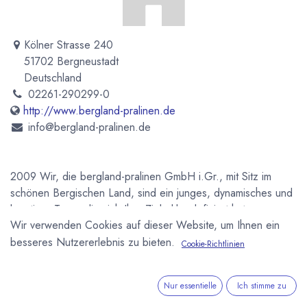
Kölner Strasse 240
51702 Bergneustadt
Deutschland
02261-290299-0
http://www.bergland-pralinen.de
info@bergland-pralinen.de
2009 Wir, die bergland-pralinen GmbH i.Gr., mit Sitz im
schönen Bergischen Land, sind ein junges, dynamisches und
kreatives Team, die sich Ihre Ziele klar definiert hat.
Wir verwenden Cookies auf dieser Website, um Ihnen ein
Newsletter
besseres Nutzererlebnis zu bieten.
Cookie-Richtlinien
Kostenlose News - 1 Mal pro Monat:
Nur essentielle
Ich stimme zu
Abonnieren