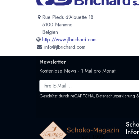
Rue Pieds d'Alouette 18
5100 Naninne
Belgien
http://www.jlbrichard.com
info@jlbrichard.com
Newsletter
Kostenlose News - 1 Mal pro Monat:
Geschützt durch reCAPTCHA,
Datenschutzerklärung
Sch
Info