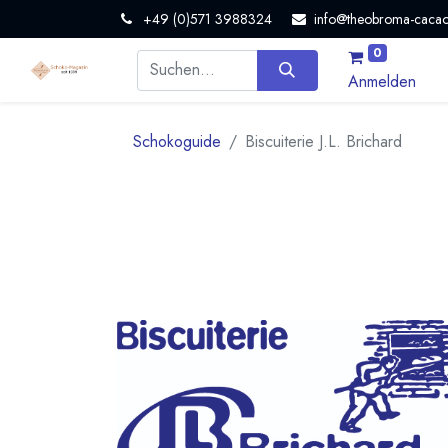
+49 (0)571 3988324
info@theobroma-cacao
0
Anmelden
Schokoguide
Biscuiterie J.L. Brichard