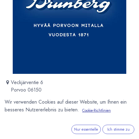
Veckjärventie 6
Porvoo 06150
Finnland
Wir verwenden Cookies auf dieser Website, um Ihnen ein
http://www.brunberg.fi/
besseres Nutzererlebnis zu bieten.
Cookie-Richtlinien
Geschichte Die Firma wurde 1871 von A. W. Lindfors als
Nur essentielle
Ich stimme zu
Bäckerei in Porvoo gegründet. 20 Jahre später war das