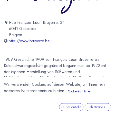
Rue François Léon Bruyerre, 34
6041 Gasselies
Belgien
http://www.bruyerre.be
1909 Geschichte 1909 von François Léon Bruyerre als
Kolonialwarengeschäft gegründet begann man ab 1922 mit
der eigenen Herstellung von Süßwaren und
Halbfertigprodukten für die Konditorei. 1940 mit Beginn des
Weltkrieges und der Besetzung Belgiens durch Deutschland
Wir verwenden Cookies auf dieser Website, um Ihnen ein
brach das Geschäft zusammen. 1945 starb der Gründer. Im
besseres Nutzererlebnis zu bieten.
Cookie-Richtlinien
gleichen Jahr heirateten die beiden Brüder Emile und Maurice
Collet die Töchter des Gründers und das Geschäft wurde mit
Nur essentielle
Ich stimme zu
Kriegsende wieder aufgenommen. 1950 erweiterte man das
Geschäft und begann auch Maschinen und Ausrüstung an