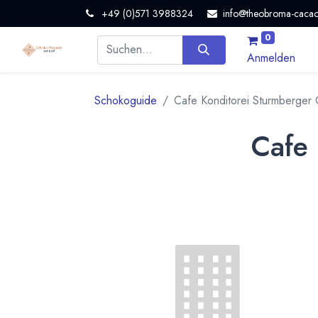
+49 (0)571 3988324
info@theobroma-cacao
0
Anmelden
Schokoguide
Cafe Konditorei Sturmberge
Cafe