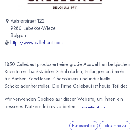
Aalsterstraat 122
9280 Lebekke-Wieze
Belgien
http://www.callebaut.com
1850 Callebaut produziert eine große Auswahl an belgischen
Kuvertüren, backstabilen Schokoladen, Füllungen und mehr
für Bäcker, Konditoren, Chocolatiers und industrielle
Schokoladenhersteller. Die Firma Callebaut ist heute Teil des
weltweit größten Kakaoverarbeiters, dem Schweizer Konzern
Wir verwenden Cookies auf dieser Website, um Ihnen ein
Barry Callebaut. Kuvertüre von Callebaut auch in kleinen
besseres Nutzererlebnis zu bieten.
Mengen in unserem Onlineshop. Großhandel für
Cookie-Richtlinien
Gastronomie und Fachhandel: nehmen Sie jetzt Kontakt zu
uns auf. Geschichte Die Geschichte von Callebaut geht
Nur essentielle
Ich stimme zu
zurück bis ins Jahr 1850, als die Familie Callebaut in Belgien