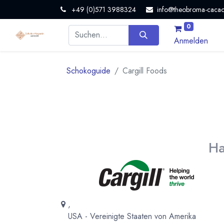
+49 (0)571 3988324
info@theobroma-cacao
0
Anmelden
Schokoguide
Cargill Foods
Ha
,
USA - Vereinigte Staaten von Amerika