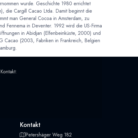
bernommen wurde. Geschichte 1980 errichtet
en), die Cargill Cacao Ltda. Damit beginnt die
nimmt man General Cocoa in Amsterdam, zu
d Fennema in Deventer. 1992 wird die US-Firma
öffnungen in Abidjan (Elfenbeinküste, 2000) und
 Cacao (2003, Fabriken in Frankreich, Belgien
Hamburg.
 Kontakt:
Kontakt
Petershäger Weg 182