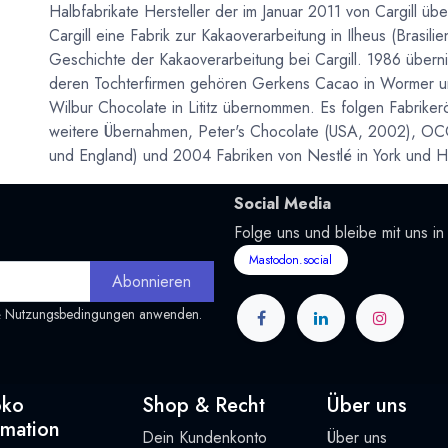
Halbfabrikate Hersteller der im Januar 2011 von Cargill ü
Cargill eine Fabrik zur Kakaoverarbeitung in Ilheus (Brasili
Geschichte der Kakaoverarbeitung bei Cargill. 1986 über
deren Tochterfirmen gehören Gerkens Cacao in Wormer un
Wilbur Chocolate in Lititz übernommen. Es folgen Fabriker
weitere Übernahmen, Peter's Chocolate (USA, 2002), OCG
und England) und 2004 Fabriken von Nestlé in York und 
Social Media
Folge uns und bleibe mit uns in
Mastodon.social
Abonnieren
&
Nutzungsbedingungen
anwenden.
oko
Shop & Recht
Über uns
rmation
Dein Kundenkonto
Über uns