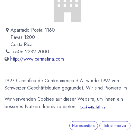
Apartado Postal 1160
Pavas 1200
Costa Rica
+506 2232 2000
http://www.carmafina.com
1997 Carmafina de Centroamerica S.A. wurde 1997 von
Schweizer Geschäftsleuten gegründet. Wir sind Pioniere im
Import von Gourmet Produkten aus der Schweiz und
Wir verwenden Cookies auf dieser Website, um Ihnen ein
Deutschland. Unsere Kunden sind, Hotels, Restaurante,
besseres Nutzererlebnis zu bieten.
Cookie-Richtlinien
Bäckereien, Cafes und Supermärkte.
Newsletter
Nur essentielle
Ich stimme zu
Kostenlose News - 1 Mal pro Monat: