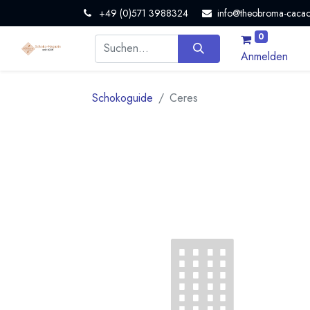
+49 (0)571 3988324
info@theobroma-cacao
0
Anmelden
Schokoguide
Ceres