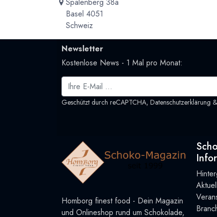
Spalenberg 38a
Basel 4051
Schweiz
Newsletter
Kostenlose News - 1 Mal pro Monat:
Geschützt durch reCAPTCHA,
Datenschutzerklärung
Sch
Info
Hinte
Aktue
Verans
Homborg finest food - Dein Magazin
Branc
und Onlineshop rund um Schokolade,