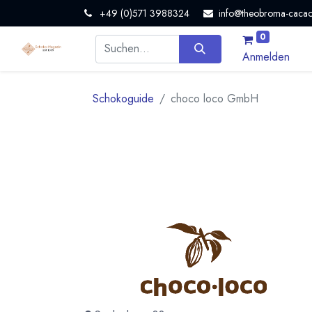
+49 (0)571 3988324
info@theobroma-cacao
0
Anmelden
Schokoguide
choco loco GmbH