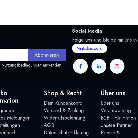
Social Media
Folge uns und bleibe mit uns in
Mastodon.social
Abonnieren
&
Nutzungsbedingungen
anwenden.
oko
Shop & Recht
Über uns
rmation
Dein Kundenkonto
Über uns
rgründe
Versand & Zahlung
Verantwortung
lles Meldungen
Widerrufsbelehrung
B2B - Für Firmen
taltung
en
AGB
Unsere Partner
henbuch
Datenschutzerklärung
Presse &