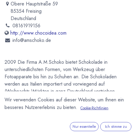
Obere Hauptstraße 59
85354 Freising
Deutschland
08161919156
http://www.chocoidea.com
info@amschoko.de
2009 Die Firma A.M.Schoko bietet Schokolade in
unterschiedlichsten Formen, vom Werkzeug über
Fotoapparate bis hin zu Schuhen an. Die Schokoladen
werden aus Italien importiert und vorwiegend auf
(Weihnachts-)Märkten in ganz Deutschland vertrieben.
Wir verwenden Cookies auf dieser Website, um Ihnen ein
Newsletter
besseres Nutzererlebnis zu bieten.
Cookie-Richtlinien
Kostenlose News - 1 Mal pro Monat:
Nur essentielle
Ich stimme zu
Abonnieren