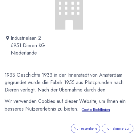
Industrielaan 2
6951 Dieren KG
Niederlande
1933 Geschichte 1933 in der Innenstadt von Amsterdam
gegründet wurde die Fabrik 1955 aus Platzgründen nach
Dieren verlegt. Nach der Übernahme durch den
skandinavischen Süßwarenkonzern Cloetta wurde das Werk
Wir verwenden Cookies auf dieser Website, um Ihnen ein
2016 geschlossen.
besseres Nutzererlebnis zu bieten.
Cookie-Richtlinien
Newsletter
Kostenlose News - 1 Mal pro Monat:
Nur essentielle
Ich stimme zu