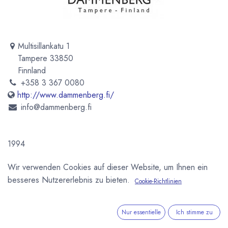
Multisillankatu 1
Tampere 33850
Finnland
+358 3 367 0080
http://www.dammenberg.fi/
info@dammenberg.fi
1994
Wir verwenden Cookies auf dieser Website, um Ihnen ein
Newsletter
besseres Nutzererlebnis zu bieten.
Cookie-Richtlinien
Kostenlose News - 1 Mal pro Monat:
Abonnieren
Nur essentielle
Ich stimme zu
Geschützt durch reCAPTCHA,
Datenschutzerklärung
&