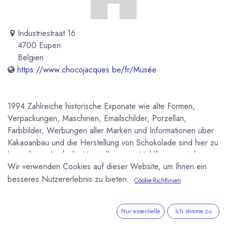
Industriestraat 16
4700 Eupen
Belgien
https://www.chocojacques.be/fr/Musée
1994 Zahlreiche historische Exponate wie alte Formen,
Verpackungen, Maschinen, Emailschilder, Porzellan,
Farbbilder, Werbungen aller Marken und Informationen über
Kakaoanbau und die Herstellung von Schokolade sind hier zu
betrachten. Auch die Herstellung von Hohlfiguren wird
Wir verwenden Cookies auf dieser Website, um Ihnen ein
vorgeführt. Die Produktion von Riegeln und Tafeln kann im
Werk der Firma Jacques die das Museum betreibt besichtigt
besseres Nutzererlebnis zu bieten.
Cookie-Richtlinien
werden. Ein Schokoladengeschäft in dem Produkte der Firma
verkauft werden ist ebenfalls vorhanden. Eintritt ohne Führung
Nur essentielle
Ich stimme zu
2,- Euro pro Person (+13 Jahre) 1,- Euro pro Person (Kinder