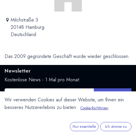
Milchstraße 3
20148 Hamburg
Deutschland
Das 2009 gegründete Geschäft wurde wieder geschlossen.
Newsletter
Kostenlose News - 1 Mal pro Monat:
Abonnieren
Wir verwenden Cookies auf dieser Website, um Ihnen ein
Geschützt durch reCAPTCHA,
Datenschutzerklärung
&
besseres Nutzererlebnis zu bieten.
Cookie-Richtlinien
Nutzungsbedingungen
anwenden.
Social Media
Nur essentielle
Ich stimme zu
Folge uns und bleibe mit uns in Kontakt: