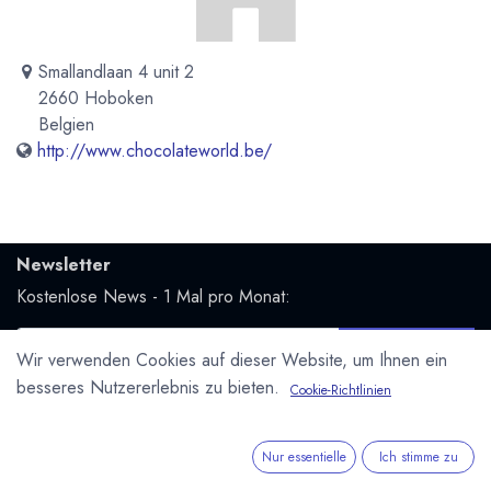
Smallandlaan 4 unit 2
2660 Hoboken
Belgien
http://www.chocolateworld.be/
Newsletter
Kostenlose News - 1 Mal pro Monat:
Abonnieren
Wir verwenden Cookies auf dieser Website, um Ihnen ein
Geschützt durch reCAPTCHA,
Datenschutzerklärung
&
besseres Nutzererlebnis zu bieten.
Cookie-Richtlinien
Nutzungsbedingungen
anwenden.
Social Media
Nur essentielle
Ich stimme zu
Folge uns und bleibe mit uns in Kontakt: