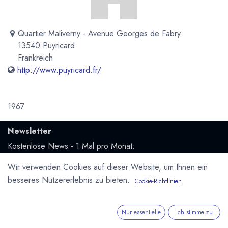
Quartier Maliverny - Avenue Georges de Fabry
13540 Puyricard
Frankreich
http://www.puyricard.fr/
1967
Newsletter
Kostenlose News - 1 Mal pro Monat:
Wir verwenden Cookies auf dieser Website, um Ihnen ein
Abonnieren
besseres Nutzererlebnis zu bieten.
Cookie-Richtlinien
Geschützt durch reCAPTCHA,
Datenschutzerklärung
&
Nutzungsbedingungen
anwenden.
Nur essentielle
Ich stimme zu
Social Media