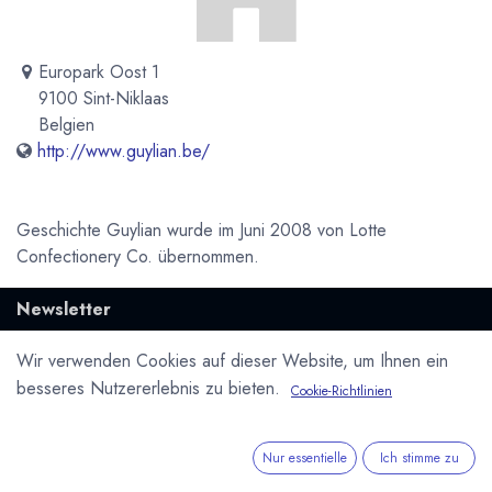
Europark Oost 1
9100 Sint-Niklaas
Belgien
http://www.guylian.be/
Geschichte Guylian wurde im Juni 2008 von Lotte
Confectionery Co. übernommen.
Newsletter
Kostenlose News - 1 Mal pro Monat:
Wir verwenden Cookies auf dieser Website, um Ihnen ein
besseres Nutzererlebnis zu bieten.
Cookie-Richtlinien
Abonnieren
Geschützt durch reCAPTCHA,
Datenschutzerklärung
&
Nutzungsbedingungen
anwenden.
Nur essentielle
Ich stimme zu