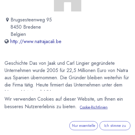
Brugsesteenweg 95
8450 Bredene
Belgien
http://www.natrajacali.be
Geschichte Das von Jaak und Carl Lingier gegründete
Unternehmen wurde 2005 für 22,5 Millionen Euro von Natra
aus Spanien übernommen. Die Gründer bleiben weiterhin für
die Firma tätig. Heute firmiert das Unternehmen unter dem
Namen Natrajacali NV
Wir verwenden Cookies auf dieser Website, um Ihnen ein
Newsletter
besseres Nutzererlebnis zu bieten.
Cookie-Richtlinien
Kostenlose News - 1 Mal pro Monat:
Nur essentielle
Ich stimme zu
Abonnieren