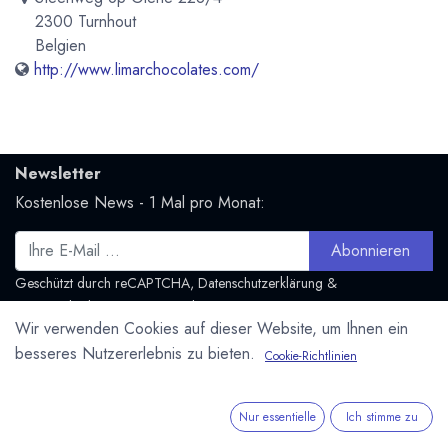
2300 Turnhout
Belgien
http://www.limarchocolates.com/
Newsletter
Kostenlose News - 1 Mal pro Monat:
Abonnieren
Geschützt durch reCAPTCHA,
Datenschutzerklärung
&
Nutzungsbedingungen
anwenden.
Wir verwenden Cookies auf dieser Website, um Ihnen ein
Social Media
besseres Nutzererlebnis zu bieten.
Cookie-Richtlinien
Folge uns und bleibe mit uns in Kontakt:
Mastodon.social
Nur essentielle
Ich stimme zu