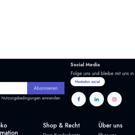
Social Media
Folge uns und bleibe mit uns in
Mastodon.social
Abonnieren
&
Nutzungsbedingungen
anwenden.
oko
Shop & Recht
Über uns
rmation