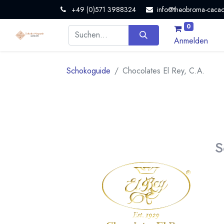
+49 (0)571 3988324
info@theobroma-cacao
0
Anmelden
Schokoguide
Chocolates El Rey, C.A.
S