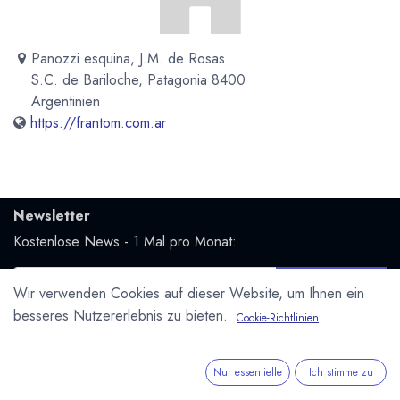
Panozzi esquina, J.M. de Rosas
S.C. de Bariloche, Patagonia 8400
Argentinien
https://frantom.com.ar
Newsletter
Kostenlose News - 1 Mal pro Monat:
Abonnieren
Wir verwenden Cookies auf dieser Website, um Ihnen ein
Geschützt durch reCAPTCHA,
Datenschutzerklärung
&
besseres Nutzererlebnis zu bieten.
Cookie-Richtlinien
Nutzungsbedingungen
anwenden.
Social Media
Nur essentielle
Ich stimme zu
Folge uns und bleibe mit uns in Kontakt: