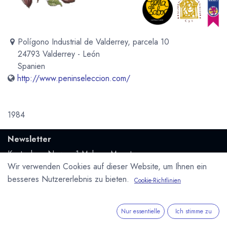
Polígono Industrial de Valderrey, parcela 10
24793 Valderrey - León
Spanien
http://www.peninseleccion.com/
1984
Newsletter
Kostenlose News - 1 Mal pro Monat:
Wir verwenden Cookies auf dieser Website, um Ihnen ein
Abonnieren
besseres Nutzererlebnis zu bieten.
Cookie-Richtlinien
Geschützt durch reCAPTCHA,
Datenschutzerklärung
&
Nutzungsbedingungen
anwenden.
Nur essentielle
Ich stimme zu