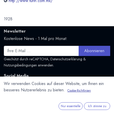
http://www.turin.com.mx/
1928
Newsletter
Kostenlose News - 1 Mal pro Monat:
Abonnieren
Geschützt durch reCAPTCHA,
Datenschutzerklärung
&
Nutzungsbedingungen
anwenden.
Social Media
Folge uns und bleibe mit uns in Kontakt:
Wir verwenden Cookies auf dieser Website, um Ihnen ein
besseres Nutzererlebnis zu bieten.
Mastodon.social
Cookie-Richtlinien
Nur essentielle
Ich stimme zu