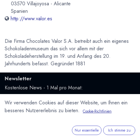
03570 Villajoyosa - Alicante
Spanien
http://www.valor.es
Die Firma Chocolates Valor S.A. betreibt auch ein eigenes
Schokoladenmuseum das sich vor allem mit der
Schokoladeherstellung im 19. und Anfang des 20.
Jahrhunderts befasst. Gegründet 1881
Newsletter
Kostenlose News - 1 Mal pro Monat:
Wir verwenden Cookies auf dieser Website, um Ihnen ein
Abonnieren
besseres Nutzererlebnis zu bieten.
Cookie-Richtlinien
Geschützt durch reCAPTCHA,
Datenschutzerklärung
&
Nutzungsbedingungen
anwenden.
Nur essentielle
Ich stimme zu
Social Media