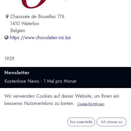
Chaussée de Bruxelles 176
1410 Waterloo
Belgien
https://www.chocolatier-irsi.be
1929
Newsletter
Kostenlose News - 1 Mal pro Monat:
Abonnieren
Wir verwenden Cookies auf dieser Website, um Ihnen ein
besseres Nutzererlebnis zu bieten.
Cookie-Richtlinien
Geschützt durch reCAPTCHA,
Datenschutzerklärung
&
Nutzungsbedingungen
anwenden.
Nur essentielle
Ich stimme zu
Social Media