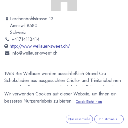
Lerchenbohlstrasse 13
Amriswil 8580
Schweiz
+41714113414
http://www.wellauer-sweet.ch/
info@wellauer-sweet.ch
1963 Bei Wellauer werden ausschließlich Grand Cru
Schokoladen aus ausgesuchten Criollo- und Trinitariobohnen
verwendet. Daraus hergestellt wird ein vielfältiges Angebot
Wir verwenden Cookies auf dieser Website, um Ihnen ein
an Schokoladenspezialitäten. Von puristischen Tafeln bis hin
zu feinen Trüffeln und Pralinen. Geschichte Die Firma wurde
besseres Nutzererlebnis zu bieten.
Cookie-Richtlinien
1963 als klassische Café-Konditorei gegründet. Ende 2007
wurde der Betrieb verpachtet und mit der
Nur essentielle
Ich stimme zu
Firmenneugründung Chocolatier Wellauer & Co. hat man sich