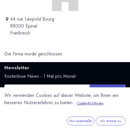
44 rue Léopold Bourg
88000 Epinal
Frankreich
Die Firma wurde geschlossen.
Newsletter
Kostenlose News - 1 Mal pro Monat:
Abonnieren
Wir verwenden Cookies auf dieser Website, um Ihnen ein
Geschützt durch reCAPTCHA,
Datenschutzerklärung
&
besseres Nutzererlebnis zu bieten.
Cookie-Richtlinien
Nutzungsbedingungen
anwenden.
Social Media
Nur essentielle
Ich stimme zu
Folge uns und bleibe mit uns in Kontakt: