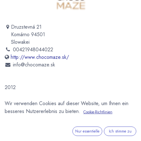
Druzstevná 21
Komárno 94501
Slowakei
00421948044022
http://www.chocomaze.sk/
info@chocomaze.sk
2012
Newsletter
Wir verwenden Cookies auf dieser Website, um Ihnen ein
besseres Nutzererlebnis zu bieten.
Kostenlose News - 1 Mal pro Monat:
Cookie-Richtlinien
Abonnieren
Nur essentielle
Ich stimme zu
Geschützt durch reCAPTCHA,
Datenschutzerklärung
&