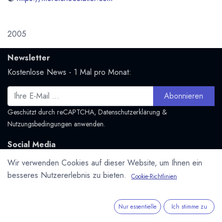
2005
Newsletter
Kostenlose News - 1 Mal pro Monat:
Abonnieren
Geschützt durch reCAPTCHA,
Datenschutzerklärung
&
Nutzungsbedingungen
anwenden.
Social Media
Folge uns und bleibe mit uns in Kontakt:
Wir verwenden Cookies auf dieser Website, um Ihnen ein
Mastodon.social
besseres Nutzererlebnis zu bieten.
Cookie-Richtlinien
Nur essentielle
Ich stimme zu