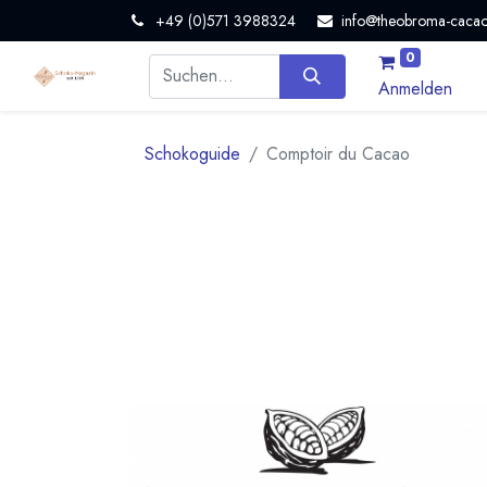
+49 (0)571 3988324
info@theobroma-cacao
0
Anmelden
Schokoguide
Comptoir du Cacao