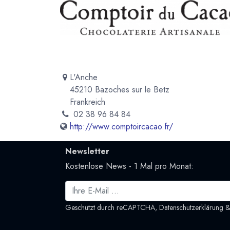
L'Anche
45210 Bazoches sur le Betz
Frankreich
02 38 96 84 84
http://www.comptoircacao.fr/
Newsletter
Kostenlose News - 1 Mal pro Monat:
Geschützt durch reCAPTCHA,
Datenschutzerklärung