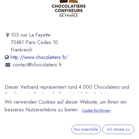
103 rue La Fayette
75481 Paris Cedex 10
Frankreich
http://www.chocolatiers.fr/
contact@chocolatiers.fr
Dieser Verband repräsentiert rund 4.000 Chocolatiers und
Konditoren in Frankreich. Er setzt sich für die Interessen
Wir verwenden Cookies auf dieser Website, um Ihnen ein
seiner Mitglieder und die Förderung des Handwerks ein.
Darüber hinaus ist er für die Tarifvereinbarungen der Branche
besseres Nutzererlebnis zu bieten.
Cookie-Richtlinien
zuständig und organisiert die jährliche INTERSUC. Mit der
Université du chocolat et de la Confiserie trägt die
Nur essentielle
Ich stimme zu
Organisation mit zahlreichen Kursen und Seminaren zur