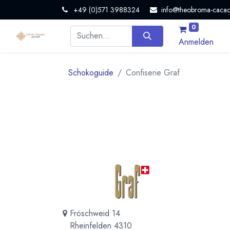
+49 (0)571 3988324
info@theobroma-cacao
0
Anmelden
Schokoguide
Confiserie Graf
Fröschweid 14
Rheinfelden 4310