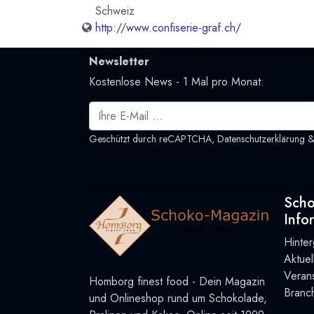
Schweiz
http://www.confiserie-graf.ch/
Newsletter
Kostenlose News - 1 Mal pro Monat:
Geschützt durch reCAPTCHA,
Datenschutzerklärung
Sch
Info
Hinte
Aktue
Verans
Homborg finest food - Dein Magazin
Branc
und Onlineshop rund um Schokolade,