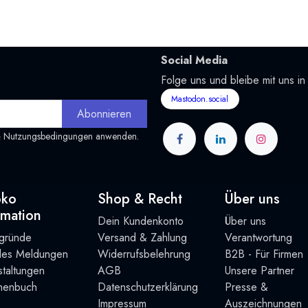
Social Media
Folge uns und bleibe mit uns in
Mastodon.social
Abonnieren
&
Nutzungsbedingungen
anwenden.
oko
Shop & Recht
Über uns
rmation
Dein Kundenkonto
Über uns
rgründe
Versand & Zahlung
Verantwortung
lles Meldungen
Widerrufsbelehrung
B2B - Für Firmen
taltung
en
AGB
Unsere Partner
henbuch
Datenschutzerklärung
Presse &
Impressum
Auszeichnungen