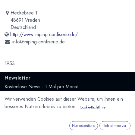
Heckebree 1
48691 Vreden
Deutschland
http://www.imping-confiserie.de/
info@imping-confiserie.de
1953
Newsletter
Kostenlose News - 1 Mal pro Monat:
Wir verwenden Cookies auf dieser Website, um Ihnen ein
Abonnieren
besseres Nutzererlebnis zu bieten.
Cookie-Richtlinien
Geschützt durch reCAPTCHA,
Datenschutzerklärung
&
Nutzungsbedingungen
anwenden.
Nur essentielle
Ich stimme zu
Social Media