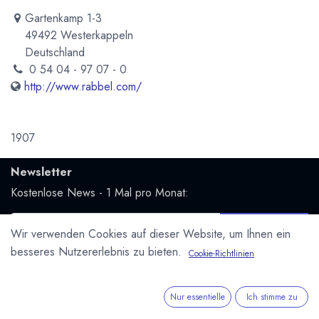
Gartenkamp 1-3
49492 Westerkappeln
Deutschland
0 54 04 - 97 07 - 0
http://www.rabbel.com/
1907
Newsletter
Kostenlose News - 1 Mal pro Monat:
Abonnieren
Wir verwenden Cookies auf dieser Website, um Ihnen ein
Geschützt durch reCAPTCHA,
Datenschutzerklärung
&
besseres Nutzererlebnis zu bieten.
Cookie-Richtlinien
Nutzungsbedingungen
anwenden.
Social Media
Nur essentielle
Ich stimme zu
Folge uns und bleibe mit uns in Kontakt: