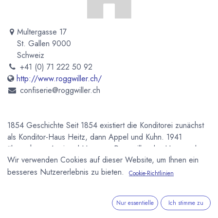
Multergasse 17
St. Gallen 9000
Schweiz
+41 (0) 71 222 50 92
http://www.roggwiller.ch/
confiserie@roggwiller.ch
1854 Geschichte Seit 1854 existiert die Konditorei zunächst
als Konditor-Haus Heitz, dann Appel und Kuhn. 1941
übernahmen Anni und Hermann Roggwiller das Haus und
Wir verwenden Cookies auf dieser Website, um Ihnen ein
machten es mit ihren Spezialitäten weithin bekannt. Ab 1971
war die Confiserie an Margrit und Claude Bauhofer
besseres Nutzererlebnis zu bieten.
Cookie-Richtlinien
verpachtet die 1977 die Filiale am Hauptbahnhof von St.
Gallen eröffnen und 1982 das Geschäft kaufen. 1982
Nur essentielle
Ich stimme zu
übernehmt mit Monika und Martin Schnyder die jetztige