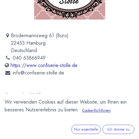
Brödermannsweg 61 (Büro)
22453 Hamburg
Deutschland
040 63866949
https://www.confiserie-stolle.de
info@confiserie-stolle.de
Gegründet 2007
Wir verwenden Cookies auf dieser Website, um Ihnen ein
besseres Nutzererlebnis zu bieten.
Newsletter
Cookie-Richtlinien
Kostenlose News - 1 Mal pro Monat:
Nur essentielle
Ich stimme zu
Abonnieren