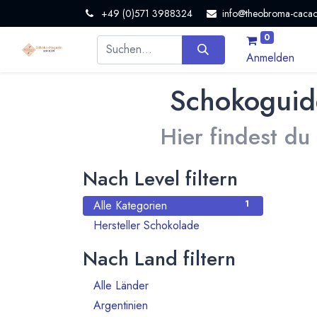
+49 (0)571 3988324
info@theobroma-cacao
0
Anmelden
Schokoguid
Hier findest du
Nach Level filtern
Alle Kategorien
1
Hersteller Schokolade
1
Nach Land filtern
Alle Länder
1386
Argentinien
3