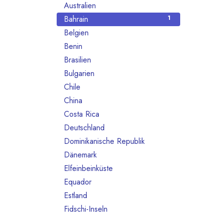
Australien
10
Bahrain
1
Belgien
80
Benin
1
Brasilien
18
Bulgarien
1
Chile
1
China
2
Costa Rica
3
Deutschland
468
Dominikanische Republik
2
Dänemark
13
Elfeinbeinküste
4
Equador
12
Estland
1
Fidschi-Inseln
1