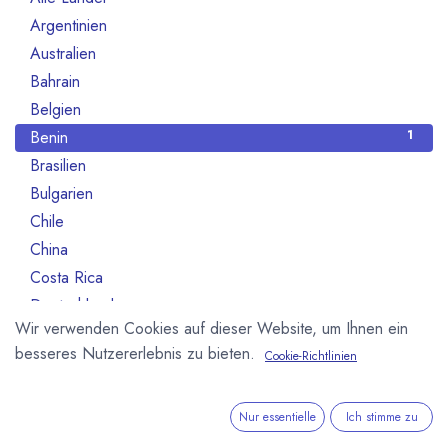
Argentinien
3
Australien
10
Bahrain
1
Belgien
80
Benin
1
Brasilien
18
Bulgarien
1
Chile
1
China
2
Costa Rica
3
Deutschland
468
Wir verwenden Cookies auf dieser Website, um Ihnen ein
Dominikanische Republik
2
besseres Nutzererlebnis zu bieten.
Cookie-Richtlinien
Dänemark
13
Elfeinbeinküste
4
Equador
12
Nur essentielle
Ich stimme zu
Estland
1