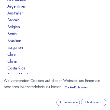
Argentinien
3
Australien
10
Bahrain
1
Belgien
80
Benin
1
Brasilien
18
Bulgarien
1
Chile
1
China
2
Costa Rica
3
Deutschland
468
Wir verwenden Cookies auf dieser Website, um Ihnen ein
Dominikanische Republik
2
besseres Nutzererlebnis zu bieten.
Cookie-Richtlinien
Dänemark
13
Elfeinbeinküste
4
Equador
12
Nur essentielle
Ich stimme zu
Estland
1