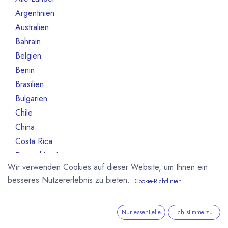
Argentinien
3
Australien
10
Bahrain
1
Belgien
80
Benin
1
Brasilien
18
Bulgarien
1
Chile
1
China
2
Costa Rica
3
Deutschland
468
Wir verwenden Cookies auf dieser Website, um Ihnen ein
Dominikanische Republik
2
besseres Nutzererlebnis zu bieten.
Cookie-Richtlinien
Dänemark
13
Elfeinbeinküste
4
Equador
12
Nur essentielle
Ich stimme zu
Estland
1