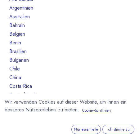
Argentinien
3
Australien
10
Bahrain
1
Belgien
80
Benin
1
Brasilien
18
Bulgarien
1
Chile
1
China
2
Costa Rica
3
Deutschland
468
Wir verwenden Cookies auf dieser Website, um Ihnen ein
Dominikanische Republik
2
besseres Nutzererlebnis zu bieten.
Cookie-Richtlinien
Dänemark
13
Elfeinbeinküste
4
Equador
12
Nur essentielle
Ich stimme zu
Estland
1