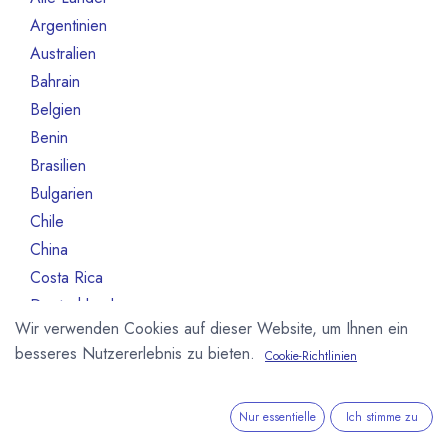
Argentinien
3
Australien
10
Bahrain
1
Belgien
80
Benin
1
Brasilien
18
Bulgarien
1
Chile
1
China
2
Costa Rica
3
Deutschland
468
Wir verwenden Cookies auf dieser Website, um Ihnen ein
Dominikanische Republik
2
besseres Nutzererlebnis zu bieten.
Cookie-Richtlinien
Dänemark
13
Elfeinbeinküste
4
Equador
12
Nur essentielle
Ich stimme zu
Estland
1