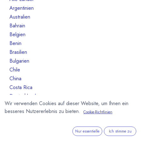
Argentinien
3
Australien
10
Bahrain
1
Belgien
80
Benin
1
Brasilien
18
Bulgarien
1
Chile
1
China
2
Costa Rica
3
Deutschland
468
Wir verwenden Cookies auf dieser Website, um Ihnen ein
Dominikanische Republik
2
besseres Nutzererlebnis zu bieten.
Cookie-Richtlinien
Dänemark
13
Elfeinbeinküste
4
Equador
12
Nur essentielle
Ich stimme zu
Estland
1