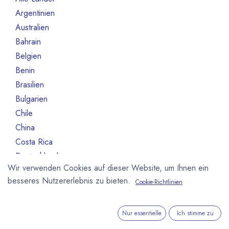
Argentinien
3
Australien
10
Bahrain
1
Belgien
80
Benin
1
Brasilien
18
Bulgarien
1
Chile
1
China
2
Costa Rica
3
Deutschland
468
Wir verwenden Cookies auf dieser Website, um Ihnen ein
Dominikanische Republik
2
besseres Nutzererlebnis zu bieten.
Cookie-Richtlinien
Dänemark
13
Elfeinbeinküste
4
Equador
12
Nur essentielle
Ich stimme zu
Estland
1