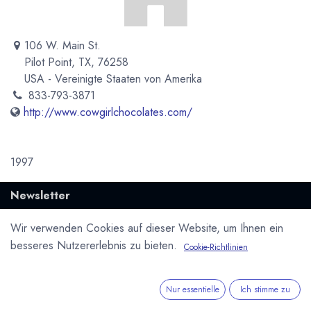
106 W. Main St.
Pilot Point, TX, 76258
USA - Vereinigte Staaten von Amerika
833-793-3871
http://www.cowgirlchocolates.com/
1997
Newsletter
Kostenlose News - 1 Mal pro Monat:
Wir verwenden Cookies auf dieser Website, um Ihnen ein
besseres Nutzererlebnis zu bieten.
Cookie-Richtlinien
Abonnieren
Geschützt durch reCAPTCHA,
Datenschutzerklärung
&
Nutzungsbedingungen
anwenden.
Nur essentielle
Ich stimme zu