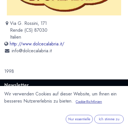
Via G. Rossini, 171
Rende (CS) 87030
Italien
http://www.dolcecalabria.it/
info@dolcecalabria.it
1998
Newsletter
Kostenlose News - 1 Mal pro Monat:
Wir verwenden Cookies auf dieser Website, um Ihnen ein
besseres Nutzererlebnis zu bieten.
Cookie-Richtlinien
Abonnieren
Geschützt durch reCAPTCHA,
Datenschutzerklärung
&
Nur essentielle
Ich stimme zu
Nutzungsbedingungen
anwenden.