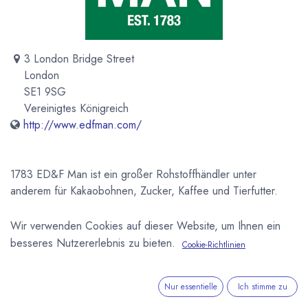
3 London Bridge Street
London
SE1 9SG
Vereinigtes Königreich
http://www.edfman.com/
1783 ED&F Man ist ein großer Rohstoffhändler unter
anderem für Kakaobohnen, Zucker, Kaffee und Tierfutter.
Newsletter
Wir verwenden Cookies auf dieser Website, um Ihnen ein
besseres Nutzererlebnis zu bieten.
Kostenlose News - 1 Mal pro Monat:
Cookie-Richtlinien
Abonnieren
Nur essentielle
Ich stimme zu
Geschützt durch reCAPTCHA,
Datenschutzerklärung
&